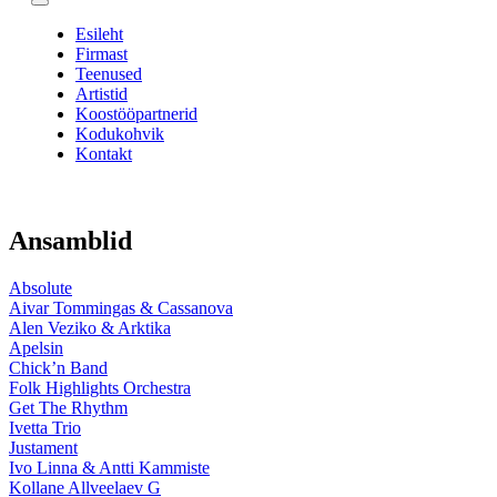
Esileht
Firmast
Teenused
Artistid
Koostööpartnerid
Kodukohvik
Kontakt
Ansamblid
Absolute
Aivar Tommingas & Cassanova
Alen Veziko & Arktika
Apelsin
Chick’n Band
Folk Highlights Orchestra
Get The Rhythm
Ivetta Trio
Justament
Ivo Linna & Antti Kammiste
Kollane Allveelaev G