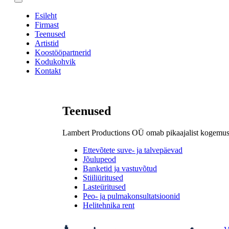
Esileht
Firmast
Teenused
Artistid
Koostööpartnerid
Kodukohvik
Kontakt
Teenused
Lambert Productions OÜ omab pikaajalist kogemust 
Ettevõtete suve- ja talvepäevad
Jõulupeod
Banketid ja vastuvõtud
Stiiliüritused
Lasteüritused
Peo- ja pulmakonsultatsioonid
Helitehnika rent