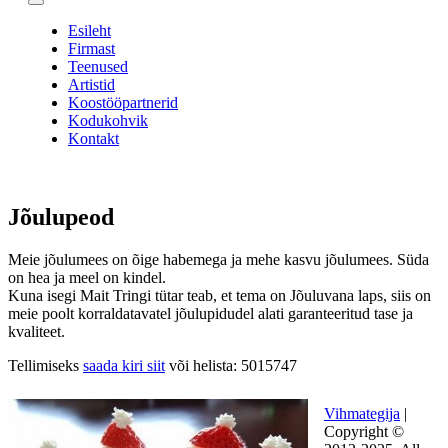
Esileht
Firmast
Teenused
Artistid
Koostööpartnerid
Kodukohvik
Kontakt
Jõulupeod
Meie jõulumees on õige habemega ja mehe kasvu jõulumees. Süda
on hea ja meel on kindel.
Kuna isegi Mait Tringi tütar teab, et tema on Jõuluvana laps, siis on
meie poolt korraldatavatel jõulupidudel alati garanteeritud tase ja
kvaliteet.
Tellimiseks
saada kiri siit
või helista: 5015747
Vihmategija
|
Copyright ©