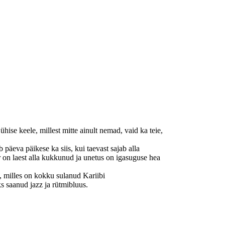
ühise keele, millest mitte ainult nemad, vaid ka teie,
 päeva päikese ka siis, kui taevast sajab alla
r on laest alla kukkunud ja unetus on igasuguse hea
l, milles on kokku sulanud Kariibi
s saanud jazz ja rütmibluus.